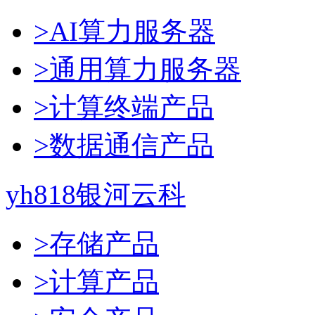
>AI算力服务器
>通用算力服务器
>计算终端产品
>数据通信产品
yh818银河云科
>存储产品
>计算产品