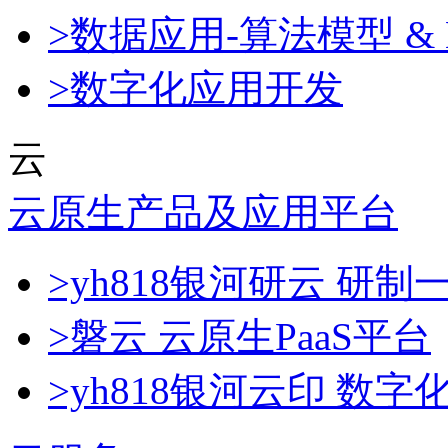
>数据应用-算法模型 & 
>数字化应用开发
云
云原生产品及应用平台
>yh818银河研云 
>磐云 云原生PaaS平台
>yh818银河云印 数