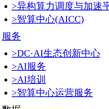
>异构算力调度与加速
>智算中心(AICC)
服务
>DC·AI生态创新中心
>AI服务
>AI培训
>智算中心运营服务