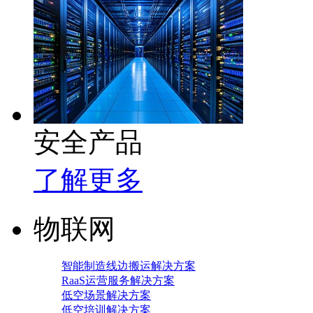
安全产品
了解更多
物联网
智能制造线边搬运解决方案
RaaS运营服务解决方案
低空场景解决方案
低空培训解决方案