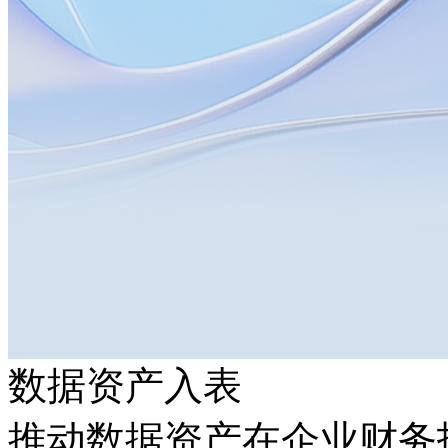
数据资产入表
推动数据资产在企业财务报