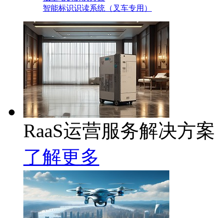
智能标识识读系统（叉车专用）
RaaS运营服务解决方案
了解更多