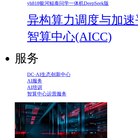
yh818银河鲲泰问学一体机DeepSeek版
异构算力调度与加速
智算中心(AICC)
服务
DC·AI生态创新中心
AI服务
AI培训
智算中心运营服务