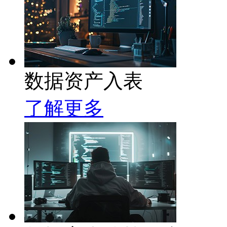
数据资产入表
了解更多