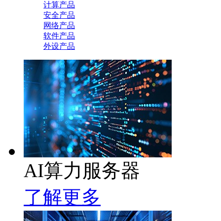
计算产品
安全产品
网络产品
软件产品
外设产品
AI算力服务器
了解更多