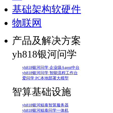
基础架构软硬件
物联网
产品及解决方案
yh818银河问学
yh818银河问学 企业级Agent中台
yh818银河问学 智能流程工作台
爱问学 PC本地部署大模型
智算基础设施
yh818银河鲲泰智算服务器
yh818银河鲲泰问学一体机