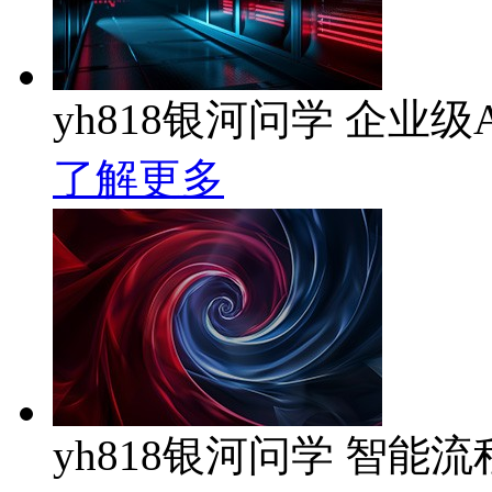
yh818银河问学 企业级A
了解更多
yh818银河问学 智能