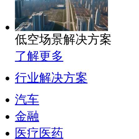
低空场景解决方案
了解更多
行业解决方案
汽车
金融
医疗医药