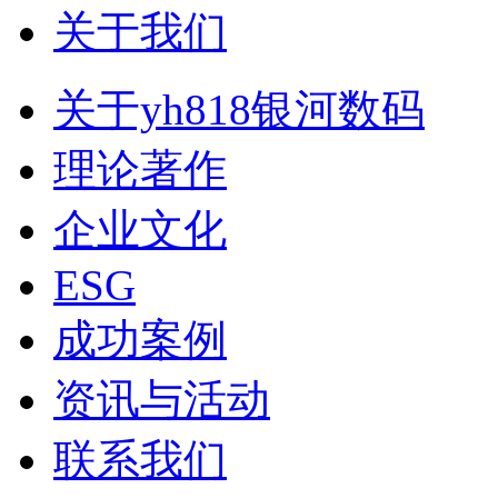
关于我们
关于yh818银河数码
理论著作
企业文化
ESG
成功案例
资讯与活动
联系我们