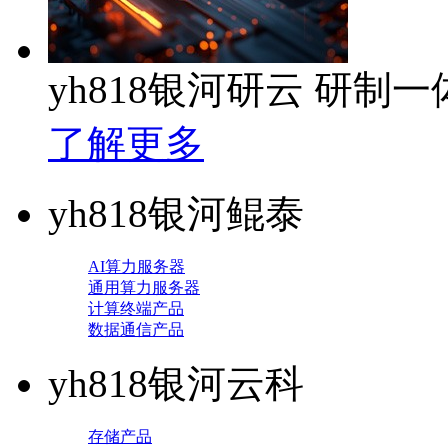
yh818银河研云 研
了解更多
yh818银河鲲泰
AI算力服务器
通用算力服务器
计算终端产品
数据通信产品
yh818银河云科
存储产品