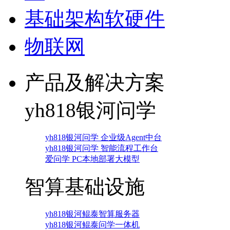
基础架构软硬件
物联网
产品及解决方案
yh818银河问学
yh818银河问学 企业级Agent中台
yh818银河问学 智能流程工作台
爱问学 PC本地部署大模型
智算基础设施
yh818银河鲲泰智算服务器
yh818银河鲲泰问学一体机