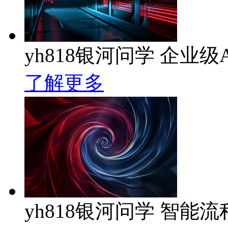
yh818银河问学 企业级A
了解更多
yh818银河问学 智能