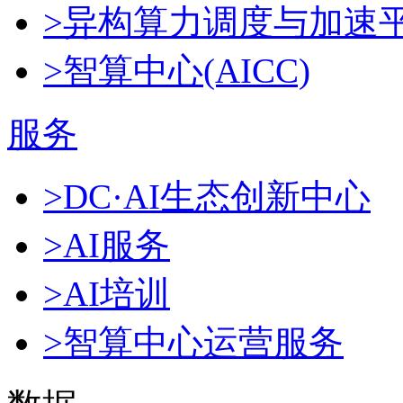
>异构算力调度与加速
>智算中心(AICC)
服务
>DC·AI生态创新中心
>AI服务
>AI培训
>智算中心运营服务