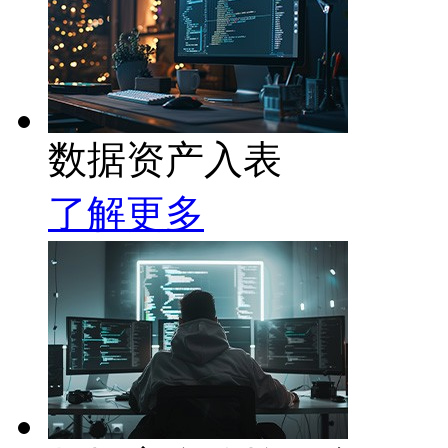
数据资产入表
了解更多