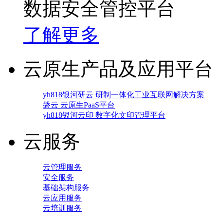
数据安全管控平台
了解更多
云原生产品及应用平台
yh818银河研云 研制一体化工业互联网解决方案
磐云 云原生PaaS平台
yh818银河云印 数字化文印管理平台
云服务
云管理服务
安全服务
基础架构服务
云应用服务
云培训服务