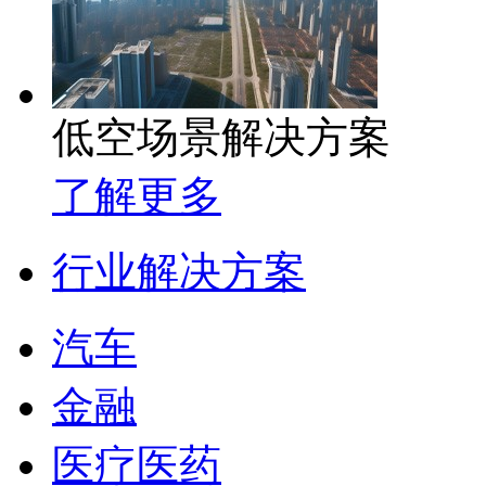
低空场景解决方案
了解更多
行业解决方案
汽车
金融
医疗医药