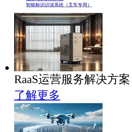
智能标识识读系统（叉车专用）
RaaS运营服务解决方案
了解更多