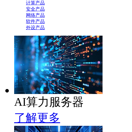
计算产品
安全产品
网络产品
软件产品
外设产品
AI算力服务器
了解更多