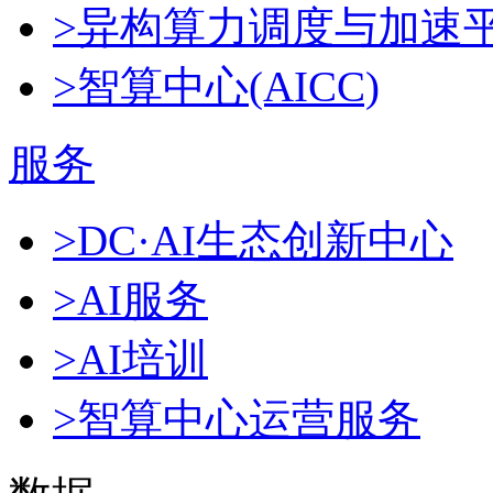
>异构算力调度与加速
>智算中心(AICC)
服务
>DC·AI生态创新中心
>AI服务
>AI培训
>智算中心运营服务