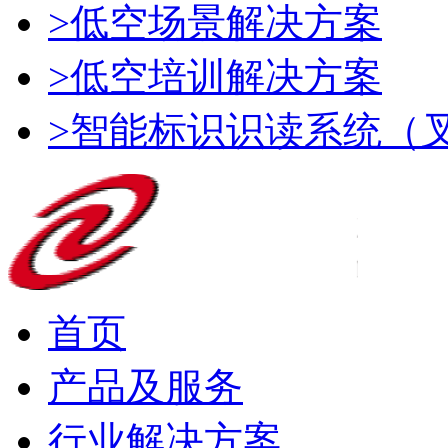
>低空场景解决方案
>低空培训解决方案
>智能标识识读系统（
首页
产品及服务
行业解决方案