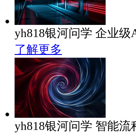
yh818银河问学 企业级A
了解更多
yh818银河问学 智能