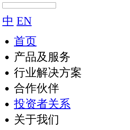
中
EN
首页
产品及服务
行业解决方案
合作伙伴
投资者关系
关于我们