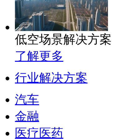
低空场景解决方案
了解更多
行业解决方案
汽车
金融
医疗医药