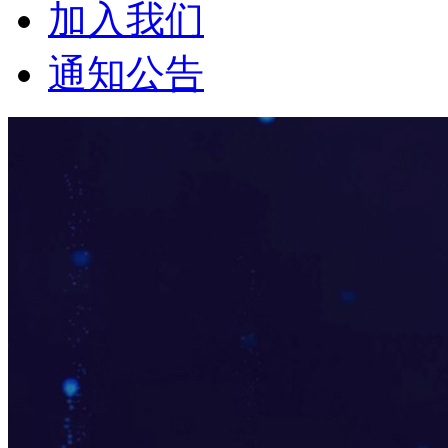
加入我们
通知公告