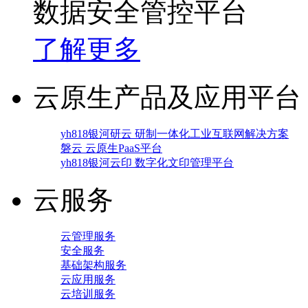
数据安全管控平台
了解更多
云原生产品及应用平台
yh818银河研云 研制一体化工业互联网解决方案
磐云 云原生PaaS平台
yh818银河云印 数字化文印管理平台
云服务
云管理服务
安全服务
基础架构服务
云应用服务
云培训服务