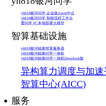
yh818银河问学
yh818银河问学 企业级Agent中台
yh818银河问学 智能流程工作台
爱问学 PC本地部署大模型
智算基础设施
yh818银河鲲泰智算服务器
yh818银河鲲泰问学一体机
yh818银河鲲泰问学一体机DeepSeek版
异构算力调度与加速
智算中心(AICC)
服务