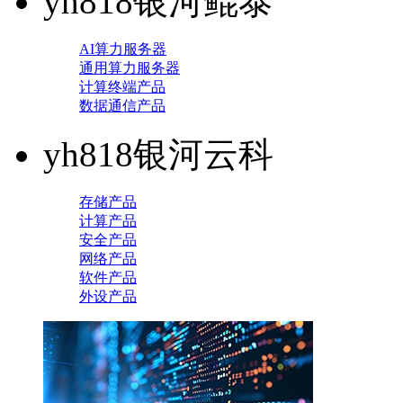
yh818银河鲲泰
AI算力服务器
通用算力服务器
计算终端产品
数据通信产品
yh818银河云科
存储产品
计算产品
安全产品
网络产品
软件产品
外设产品