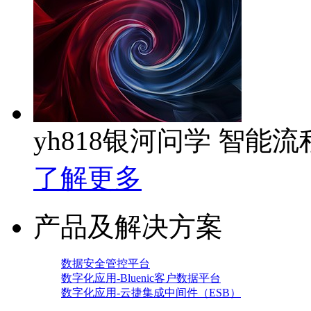
yh818银河问学 智能
了解更多
产品及解决方案
数据安全管控平台
数字化应用-Bluenic客户数据平台
数字化应用-云捷集成中间件（ESB）