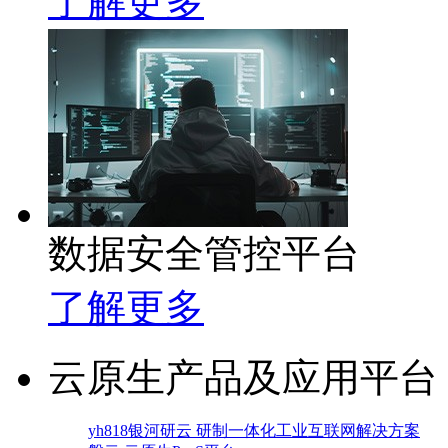
了解更多
数据安全管控平台
了解更多
云原生产品及应用平台
yh818银河研云 研制一体化工业互联网解决方案